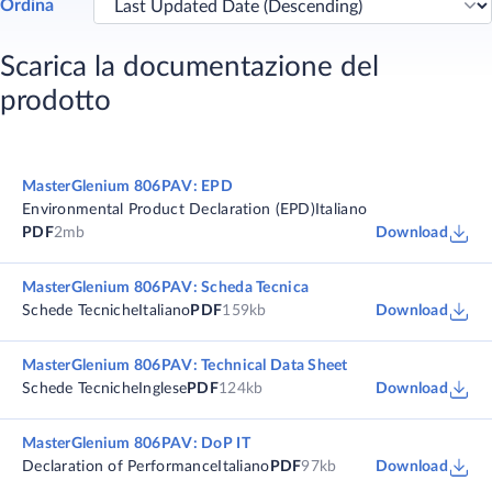
Ordina
Scarica la documentazione del
prodotto
MasterGlenium 806PAV: EPD
Environmental Product Declaration (EPD)
Italiano
PDF
2mb
Download
MasterGlenium 806PAV: Scheda Tecnica
Schede Tecniche
Italiano
PDF
159kb
Download
MasterGlenium 806PAV: Technical Data Sheet
Schede Tecniche
Inglese
PDF
124kb
Download
MasterGlenium 806PAV: DoP IT
Declaration of Performance
Italiano
PDF
97kb
Download