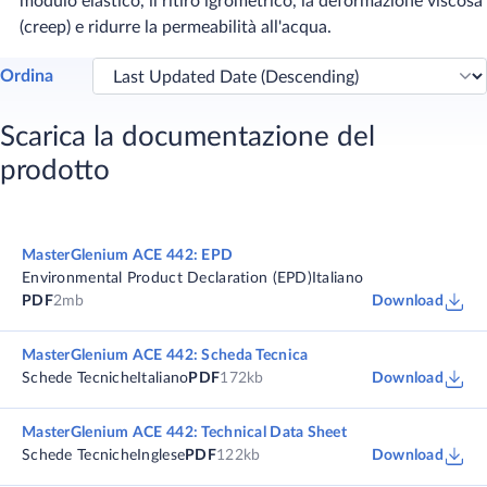
modulo elastico, il ritiro igrometrico, la deformazione viscosa
(creep) e ridurre la permeabilità all'acqua.
Ordina
Scarica la documentazione del
prodotto
MasterGlenium ACE 442: EPD
Environmental Product Declaration (EPD)
Italiano
PDF
2mb
Download
MasterGlenium ACE 442: Scheda Tecnica
Schede Tecniche
Italiano
PDF
172kb
Download
MasterGlenium ACE 442: Technical Data Sheet
Schede Tecniche
Inglese
PDF
122kb
Download