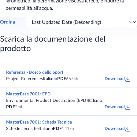
igrometrico, la deformazione viscosa (creep) e ridurre la
permeabilità all'acqua.
Ordina
Scarica la documentazione del
prodotto
Referenza - Bosco dello Sport
Project References
Italiano
PDF
665kb
Download
MasterEase 7001: EPD
Environmental Product Declaration (EPD)
Italiano
PDF
2mb
Download
MasterEase 7001: Scheda Tecnica
Schede Tecniche
Italiano
PDF
141kb
Download