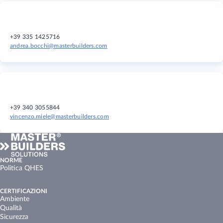
+39 335 1425716
andrea.bocchi@masterbuilders.com
+39 340 3055844
vincenzo.miele@masterbuilders.com
NORME
Politica QHES
CERTIFICAZIONI
Ambiente
Qualità
Sicurezza