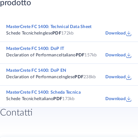
prodotto
MasterCrete FC 1400: Technical Data Sheet
Schede Tecniche
Inglese
PDF
172kb
Download
MasterCrete FC 1400: DoP IT
Declaration of Performance
Italiano
PDF
157kb
Download
MasterCrete FC 1400: DoP EN
Declaration of Performance
Inglese
PDF
238kb
Download
MasterCrete FC 1400: Scheda Tecnica
Schede Tecniche
Italiano
PDF
173kb
Download
Contatti