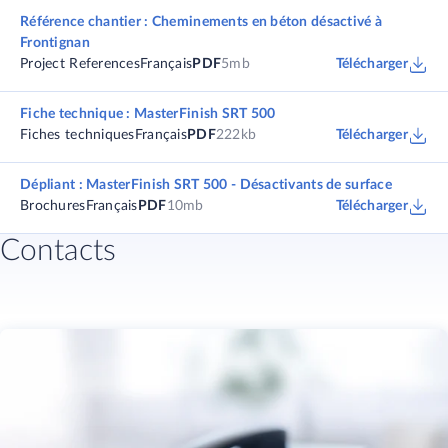
Référence chantier : Cheminements en béton désactivé à
Frontignan
Project References
Français
PDF
5mb
Télécharger
Fiche technique : MasterFinish SRT 500
Fiches techniques
Français
PDF
222kb
Télécharger
Dépliant : MasterFinish SRT 500 - Désactivants de surface
Brochures
Français
PDF
10mb
Télécharger
Contacts