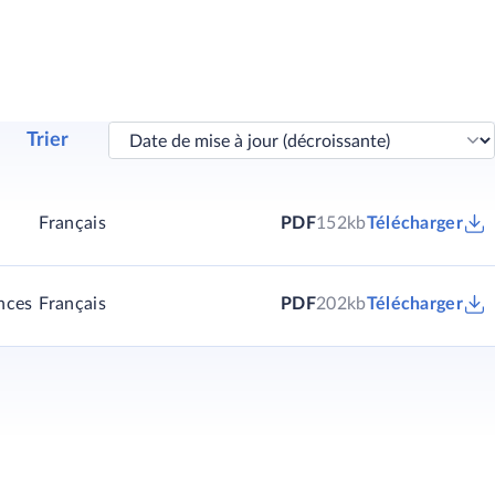
Trier
Français
PDF
152kb
Télécharger
nces
Français
PDF
202kb
Télécharger