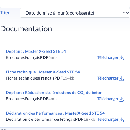
Trier
Documentation
Dépliant : Master X-Seed STE 54
Brochures
Français
PDF
6mb
Télécharger
Fiche technique : Master X-Seed STE 54
Fiches techniques
Français
PDF
154kb
Télécharger
Dépliant : Réduction des émissions de CO₂ du béton
Brochures
Français
PDF
4mb
Télécharger
Déclaration des Performances : MasterX-Seed STE 54
Déclaration de performances
Français
PDF
187kb
Télécharger