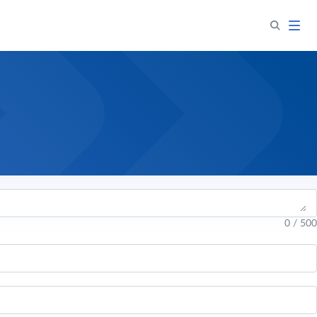
0
/
500