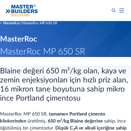
MasterRoc
MasterRoc MP 650 SR
MasterRoc
MasterRoc MP 650 SR
Blaine değeri 650 m²/kg olan, kaya ve
zemin enjeksiyonları için hızlı priz alan,
16 mikron tane boyutuna sahip mikro
ince Portland çimentosu
MasterRoc MP 650 SR,
tamamen Portland çimento
klinkerinden
üretilmiş,
650 m²/kg Blaine değerine
sahip, ince
öğütülmüş bir çimentodur.
Düşük C₃A ve alkali içeriğine sahip