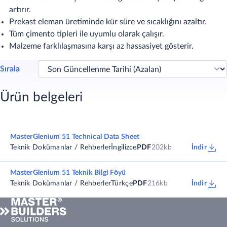
artırır.
Prekast eleman üretiminde kür süre ve sıcaklığını azaltır.
Tüm çimento tipleri ile uyumlu olarak çalışır.
Malzeme farklılaşmasına karşı az hassasiyet gösterir.
Sırala
Ürün belgeleri
MasterGlenium 51 Technical Data Sheet
Teknik Dokümanlar / Rehberler
İngilizce
PDF
202kb
İndir
MasterGlenium 51 Teknik Bilgi Föyü
Teknik Dokümanlar / Rehberler
Türkçe
PDF
216kb
İndir