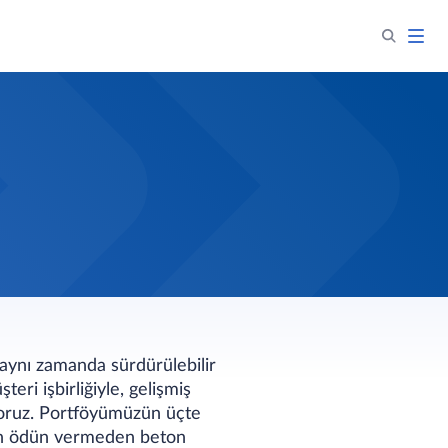
 aynı zamanda sürdürülebilir
ri işbirliğiyle, gelişmiş
ıyoruz. Portföyümüzün üçte
ten ödün vermeden beton