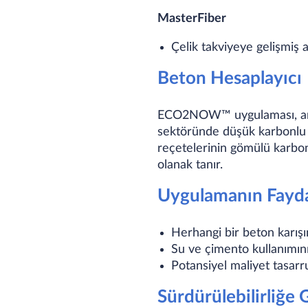
MasterFiber
Çelik takviyeye gelişmiş a
Beton Hesaplayıcı
ECO2NOW™ uygulaması, artan
sektöründe düşük karbonlu be
reçetelerinin gömülü karb
olanak tanır.
Uygulamanın Fayda
Herhangi bir beton karış
Su ve çimento kullanımın
Potansiyel maliyet tasarru
Sürdürülebilirliğe 