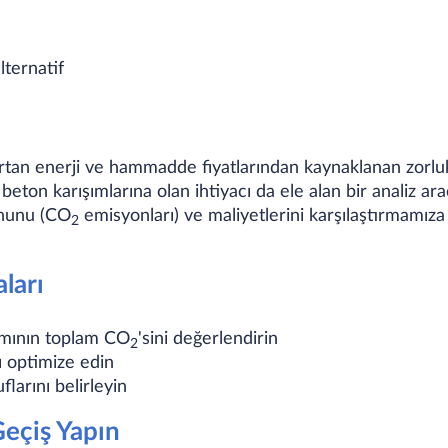
lternatif
 enerji ve hammadde fiyatlarından kaynaklanan zorlukla
ton karışımlarına olan ihtiyacı da ele alan bir analiz ara
onunu (CO
emisyonları) ve maliyetlerini karşılaştırmamı
2
ları
ımının toplam CO
'sini değerlendirin
2
ı optimize edin
flarını belirleyin
Geçiş Yapın