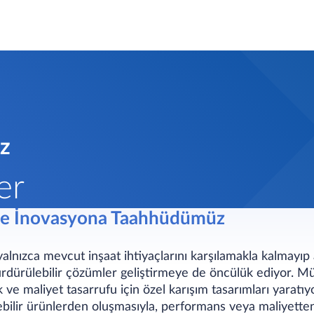
üz
er
e ve İnovasyona Taahhüdümüz
alnızca mevcut inşaat ihtiyaçlarını karşılamakla kalmayıp
dürülebilir çözümler geliştirmeye de öncülük ediyor. Müşte
k ve maliyet tasarrufu için özel karışım tasarımları yarat
ülebilir ürünlerden oluşmasıyla, performans veya maliyet