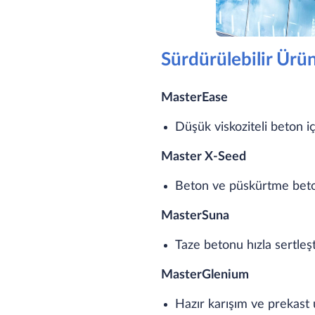
Sürdürülebilir Ürün
MasterEase
Düşük viskoziteli beton iç
Master X-Seed
Beton ve püskürtme beton
MasterSuna
Taze betonu hızla sertleş
MasterGlenium
Hazır karışım ve prekast 