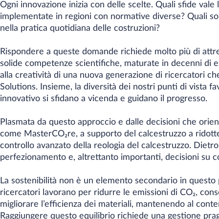
Ogni innovazione inizia con delle scelte. Quali sfide val
implementate in regioni con normative diverse? Quali sol
nella pratica quotidiana delle costruzioni?
Rispondere a queste domande richiede molto più di attre
solide competenze scientifiche, maturate in decenni di es
alla creatività di una nuova generazione di ricercatori c
Solutions. Insieme, la diversità dei nostri punti di vista 
innovativo si sfidano a vicenda e guidano il progresso.
Plasmata da questo approccio e dalle decisioni che orient
come MasterCO₂re, a supporto del calcestruzzo a ridott
controllo avanzato della reologia del calcestruzzo. Dietro
perfezionamento e, altrettanto importanti, decisioni su 
La sostenibilità non è un elemento secondario in questo pr
ricercatori lavorano per ridurre le emissioni di CO₂, conse
migliorare l’efficienza dei materiali, mantenendo al cont
Raggiungere questo equilibrio richiede una gestione prag