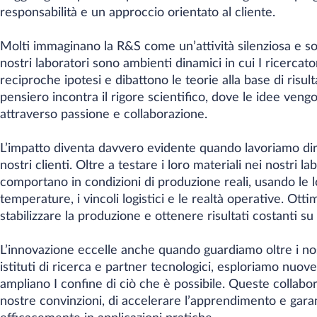
responsabilità e un approccio orientato al cliente.
Molti immaginano la R&S come un’attività silenziosa e solita
nostri laboratori sono ambienti dinamici in cui I ricercator
reciproche ipotesi e dibattono le teorie alla base di risulta
pensiero incontra il rigore scientifico, dove le idee ven
attraverso passione e collaborazione.
L’impatto diventa davvero evidente quando lavoriamo dire
nostri clienti. Oltre a testare i loro materiali nei nostri 
comportano in condizioni di produzione reali, usando le l
temperature, i vincoli logistici e le realtà operative. Ottim
stabilizzare la produzione e ottenere risultati costanti su 
L’innovazione eccelle anche quando guardiamo oltre i nost
istituti di ricerca e partner tecnologici, esploriamo nuov
ampliano I confine di ciò che è possibile. Queste collabo
nostre convinzioni, di accelerare l’apprendimento e garan