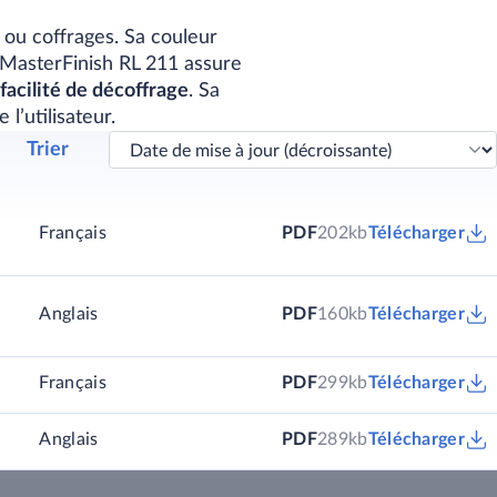
 ou coffrages. Sa couleur
 MasterFinish RL 211 assure
facilité de décoffrage
. Sa
 l’utilisateur.
Trier
Français
PDF
202kb
Télécharger
Anglais
PDF
160kb
Télécharger
)
Français
PDF
299kb
Télécharger
)
Anglais
PDF
289kb
Télécharger