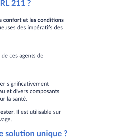
RL 211 ?
e confort et les conditions
ueuses des impératifs des
t de ces agents de
er significativement
d’eau et divers composants
r la santé.
yester
. Il est utilisable sur
vage.
e solution unique ?