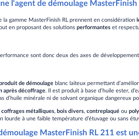
e l'agent de démoulage MasterFinish 
e la gamme MasterFinish RL prennent en considération
l
tout en proposant des solutions
performantes
et respect
et performance sont donc deux des ​axes de développemen
produit de démoulage
blanc laiteux permettant d’amélior
n après décoffrage
. Il est produit à base d’huile ester, 
as d’huile minérale ni de solvant organique dangereux pou
r
coffrages métalliques
,
bois divers
,
contreplaqué
ou
pol
on lourde à une faible température d’étuvage ou sans étu
 démoulage MasterFinish RL 211 est un