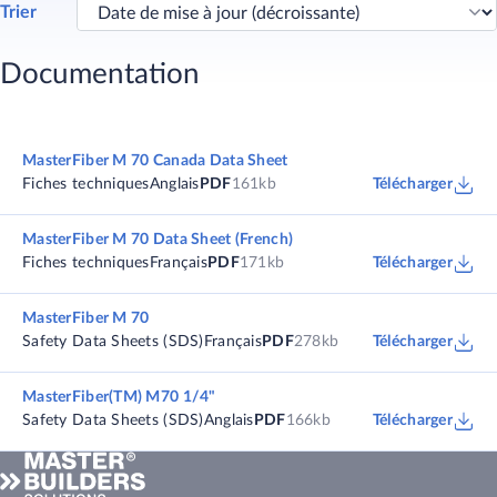
Trier
Documentation
MasterFiber M 70 Canada Data Sheet
Fiches techniques
Anglais
PDF
161kb
Télécharger
MasterFiber M 70 Data Sheet (French)
Fiches techniques
Français
PDF
171kb
Télécharger
MasterFiber M 70
Safety Data Sheets (SDS)
Français
PDF
278kb
Télécharger
MasterFiber(TM) M70 1/4"
Safety Data Sheets (SDS)
Anglais
PDF
166kb
Télécharger