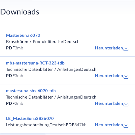
Downloads
MasterSuna 6070
Broschüren / Produktliteratur
Deutsch
PDF
3mb
Herunterladen
mbs-mastersuna-RCT-323-tdb
Technische Datenblätter / Anleitungen
Deutsch
PDF
3mb
Herunterladen
mastersuna-sbs-6070-tdb
Technische Datenblätter / Anleitungen
Deutsch
PDF
2mb
Herunterladen
LE_MasterSunaSBS6070
Leistungsbeschreibung
Deutsch
PDF
847kb
Herunterladen