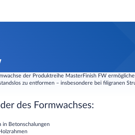
W
ormwachse der Produktreihe MasterFinish FW ermöglich
standslos zu entformen – insbesondere bei filigranen St
der des Formwachses:
n in Betonschalungen
 Holzrahmen