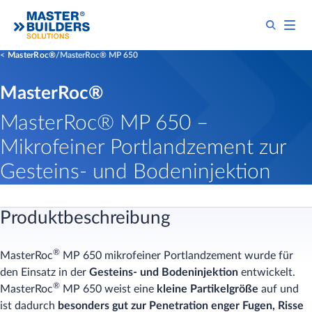
MasterRoc®
MasterRoc® MP 650
MasterRoc®
MasterRoc® MP 650 –
Mikrofeiner Portlandzement zur
Gesteins- und Bodeninjektion
Produktbeschreibung
®
MasterRoc
MP 650 mikrofeiner Portlandzement wurde für
den Einsatz in der
Gesteins- und Bodeninjektion
entwickelt.
®
MasterRoc
MP 650 weist eine
kleine Partikelgröße
auf und
ist dadurch
besonders gut zur Penetration enger Fugen, Risse