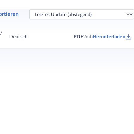
ortieren
/
Deutsch
PDF
2mb
Herunterladen