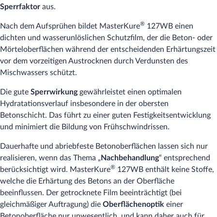
Sperrfaktor
aus.
®
Nach dem Aufsprühen bildet MasterKure
127WB einen
dichten und wasserunlöslichen Schutzfilm, der die Beton- oder
Mörteloberflächen während der entscheidenden Erhärtungszeit
vor dem vorzeitigen Austrocknen durch Verdunsten des
Mischwassers schützt.
Die gute
Sperrwirkung
gewährleistet einen optimalen
Hydratationsverlauf insbesondere in der obersten
Betonschicht. Das führt zu einer guten Festigkeitsentwicklung
und minimiert die Bildung von Frühschwindrissen.
Dauerhafte und abriebfeste Betonoberflächen lassen sich nur
realisieren, wenn das Thema „
Nachbehandlung
“ entsprechend
®
berücksichtigt wird. MasterKure
127WB enthält keine Stoffe,
welche die Erhärtung des Betons an der Oberfläche
beeinflussen. Der getrocknete Film beeinträchtigt (bei
gleichmäßiger Auftragung) die
Oberflächenoptik
einer
Betonoberfläche nur unwesentlich, und kann daher auch für