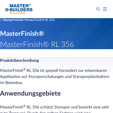
MasterFinish®
MasterFinish® RL 356
MasterFinish®
MasterFinish® RL 356
Produktbeschreibung
®
MasterFinish
RL 356 ist speziell formuliert zur erkennbaren
Applikation auf Styroporschalungen und Styroporplatzhaltern
im Betonbau
Anwendungsgebiete
®
MasterFinish
RL 356 schützt Styropor und bewirkt eine sehr