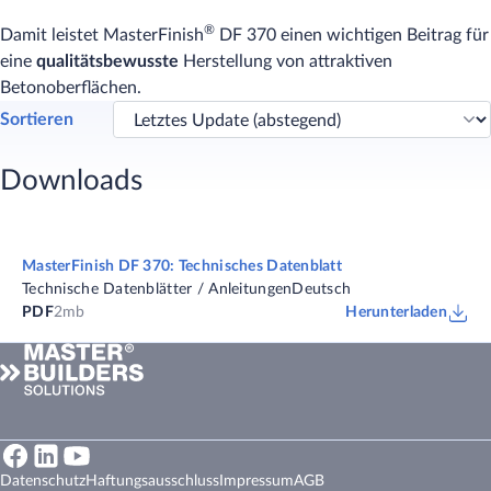
®
Damit leistet MasterFinish
DF 370 einen wichtigen Beitrag für
eine
qualitätsbewusste
Herstellung von attraktiven
Betonoberflächen.
Sortieren
Downloads
MasterFinish DF 370: Technisches Datenblatt
Technische Datenblätter / Anleitungen
Deutsch
PDF
2mb
Herunterladen
Datenschutz
Haftungsausschluss
Impressum
AGB