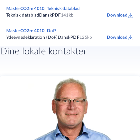
MasterCO2re 4010: Teknisk datablad
Teknisk datablad
Dansk
PDF
141kb
Download
MasterCO2re 4010: DoP
Ydeevnedeklaration (DoP)
Dansk
PDF
125kb
Download
Dine lokale kontakter