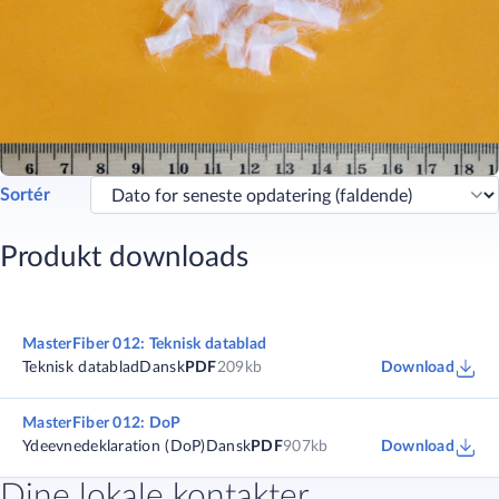
Sortér
Produkt downloads
MasterFiber 012: Teknisk datablad
Teknisk datablad
Dansk
PDF
209kb
Download
MasterFiber 012: DoP
Ydeevnedeklaration (DoP)
Dansk
PDF
907kb
Download
Dine lokale kontakter