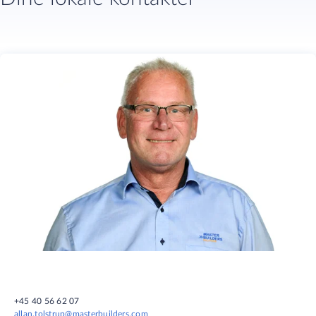
+45 40 56 62 07
allan.tolstrup@masterbuilders.com