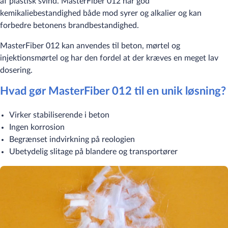
af plastisk svind. MasterFiber 012 har god
kemikaliebestandighed både mod syrer og alkalier og kan
forbedre betonens brandbestandighed.
MasterFiber 012 kan anvendes til beton, mørtel og
injektionsmørtel og har den fordel at der kræves en meget lav
dosering.
Hvad gør MasterFiber 012 til en unik løsning?
Virker stabiliserende i beton
Ingen korrosion
Begrænset indvirkning på reologien
Ubetydelig slitage på blandere og transportører