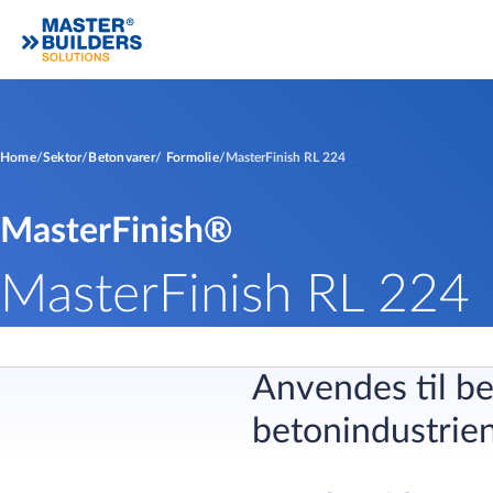
Home
Sektor
Betonvarer
Formolie
MasterFinish RL 224
MasterFinish®
MasterFinish RL 224
Anvendes til b
betonindustrie