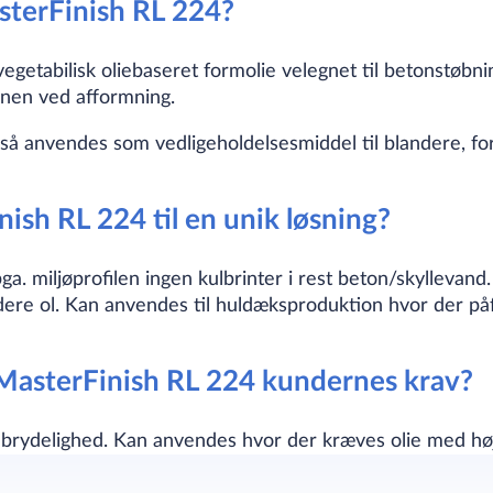
sterFinish RL 224?
getabilisk oliebaseret formolie velegnet til betonstøbnin
onen ved afformning.
så anvendes som vedligeholdelsesmiddel til blandere, fo
ish RL 224 til en unik løsning?
a. miljøprofilen ingen kulbrinter i rest beton/skyllevand. 
ndere ol. Kan anvendes til huldæksproduktion hvor der på
MasterFinish RL 224 kundernes krav?
dbrydelighed. Kan anvendes hvor der kræves olie med høj 