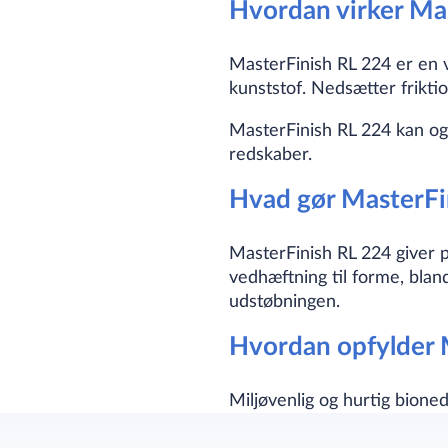
Hvordan virker Ma
MasterFinish RL 224 er en ve
kunststof. Nedsætter frikti
MasterFinish RL 224 kan og
redskaber.
Hvad gør MasterFin
MasterFinish RL 224 giver pg
vedhæftning til forme, bla
udstøbningen.
Hvordan opfylder 
Miljøvenlig og hurtig bione