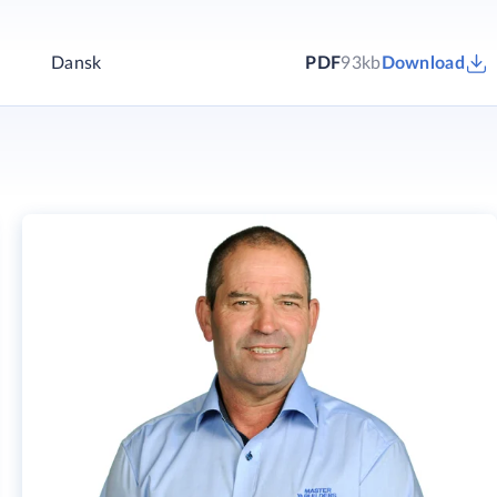
Dansk
PDF
93kb
Download