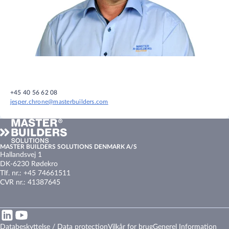
+45 40 56 62 08
jesper.chrone@masterbuilders.com
MASTER BUILDERS SOLUTIONS DENMARK A/S
Hallandsvej 1
DK-6230 Rødekro
Tlf. nr.: +45 74661511
CVR nr.: 41387645
Databeskyttelse / Data protection
Vilkår for brug
Generel Information